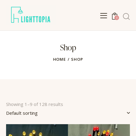
Search
0
Shop
HOME
SHOP
Showing 1–9 of 128 results